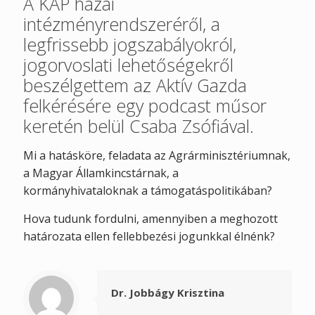
A KAP hazai
intézményrendszeréről, a
legfrissebb jogszabályokról,
jogorvoslati lehetőségekről
beszélgettem az Aktív Gazda
felkérésére egy podcast műsor
keretén belül Csaba Zsófiával.
Mi a hatásköre, feladata az Agrárminisztériumnak,
a Magyar Államkincstárnak, a
kormányhivataloknak a támogatáspolitikában?
Hova tudunk fordulni, amennyiben a meghozott
határozata ellen fellebbezési jogunkkal élnénk?
Dr. Jobbágy Krisztina